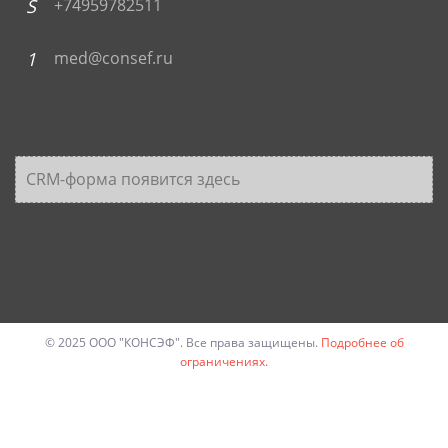
+74959782511
med@consef.ru
CRM-форма появится здесь
© 2025 ООО "КОНСЭФ". Все права защищены.
Подробнее об
ограничениях.